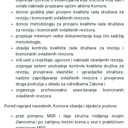
uvjerenja i potvrde o evidencijama koje Komora vodi, kao i
ostale naknade propisane općim aktima Komore;
donosi godišnji plan provjere kvaliteta rada društava za
reviziju i licenciranih ovlaštenih revizora;
donosi metodologiju za provjeru kvaliteta rada društava
za reviziju i licenciranih ovlaštenih revizora;
propisuje minimum radne dokumentacije koja čini sadržaj
metodologije;
obavlja kontrolu kvaliteta rada društava za reviziju i
licenciranih ovlaštenih revizora;
vrši uvid u izvještaje, ugovore i naknade obavljenih revizija,
ocjenjuje sistem unutrašnje kontrole kvaliteta društva za
reviziju, provjerava vlasničke i upravljačke strukture,
nadzire zapošljavanje ovlaštenih revizora i provjerava
druga područja u skladu sa odredbama Zakona i
organizuje profesionalno usavršavanje licenciranih
ovlaštenih revizora.
Pored naprijed navedenih, Komora obavlja i sljedeće poslove:
prati primjenu MSR i daje stručna mišljenja svojim
članovima i po zahtjevu trećim licima u vezi s praktičnom