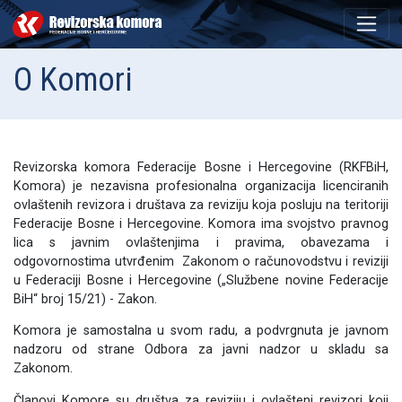
O Komori
Revizorska komora Federacije Bosne i Hercegovine (RKFBiH,
Komora) je nezavisna profesionalna organizacija licenciranih
ovlaštenih revizora i društava za reviziju koja posluju na teritoriji
Federacije Bosne i Hercegovine. Komora ima svojstvo pravnog
lica s javnim ovlaštenjima i pravima, obavezama i
odgovornostima utvrđenim Zakonom o računovodstvu i reviziji
u Federaciji Bosne i Hercegovine („Službene novine Federacije
BiH“ broj 15/21) - Zakon.
Komora je samostalna u svom radu, a podvrgnuta je javnom
nadzoru od strane Odbora za javni nadzor u skladu sa
Zakonom.
Članovi Komore su društva za reviziju i ovlašteni revizori koji