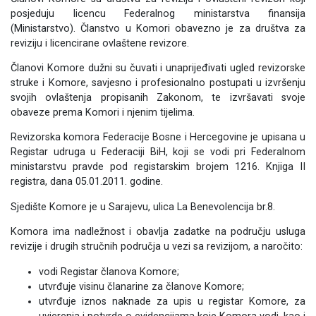
posjeduju licencu Federalnog ministarstva finansija
(Ministarstvo). Članstvo u Komori obavezno je za društva za
reviziju i licencirane ovlaštene revizore.
Članovi Komore dužni su čuvati i unaprijeđivati ugled revizorske
struke i Komore, savjesno i profesionalno postupati u izvršenju
svojih ovlaštenja propisanih Zakonom, te izvršavati svoje
obaveze prema Komori i njenim tijelima.
Revizorska komora Federacije Bosne i Hercegovine je upisana u
Registar udruga u Federaciji BiH, koji se vodi pri Federalnom
ministarstvu pravde pod registarskim brojem 1216. Knjiga II
registra, dana 05.01.2011. godine.
Sjedište Komore je u Sarajevu, ulica La Benevolencija br.8.
Komora ima nadležnost i obavlja zadatke na području usluga
revizije i drugih stručnih područja u vezi sa revizijom, a naročito:
vodi Registar članova Komore;
utvrđuje visinu članarine za članove Komore;
utvrđuje iznos naknade za upis u registar Komore, za