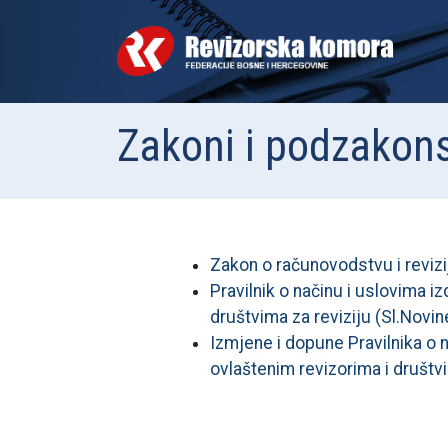
Zakoni i podzakons
Zakon o računovodstvu i revizij
Pravilnik o načinu i uslovima i
društvima za reviziju (Sl.Novin
Izmjene i dopune Pravilnika o n
ovlaštenim revizorima i društvi