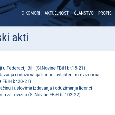
O KOMORI
AKTUELNOSTI
ČLANSTVO
PROPISI
ki akti
i u Federaciji BiH (Sl.Novine FBiH br.15-21)
zdavanja i oduzimanja licenci ovlaštenim revizorima i
e FBiH br.28-21)
ačinu i uslovima izdavanja i oduzimanja licenci
ma za reviziju (Sl.Novine FBiH br.102-22)