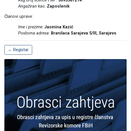
Reg.broj licence FMF:
3093587214
Angažiran kao:
Zaposlenik
Članovi uprave:
Ime i prezime:
Jasmina Kazić
Poslovna adresa:
Branilaca Sarajeva 5/III, Sarajevo
← Registar