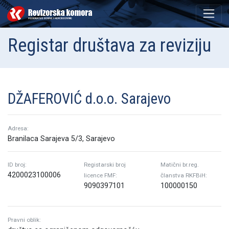
Registar društava za reviziju
DŽAFEROVIĆ d.o.o. Sarajevo
Adresa:
Branilaca Sarajeva 5/3, Sarajevo
ID broj:
Registarski broj
Matični br.reg.
4200023100006
licence FMF:
članstva RKFBiH:
9090397101
100000150
Pravni oblik: